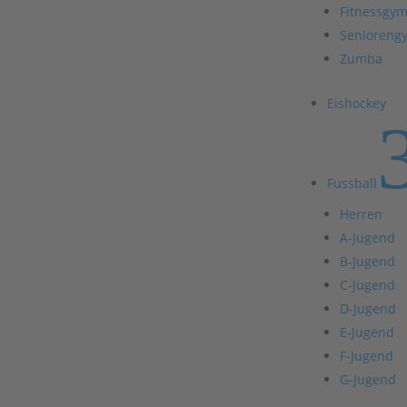
Fitnessgym
Senioreng
Zumba
Eishockey
Fussball
Herren
A-Jugend
B-Jugend
C-Jugend
D-Jugend
E-Jugend
F-Jugend
G-Jugend