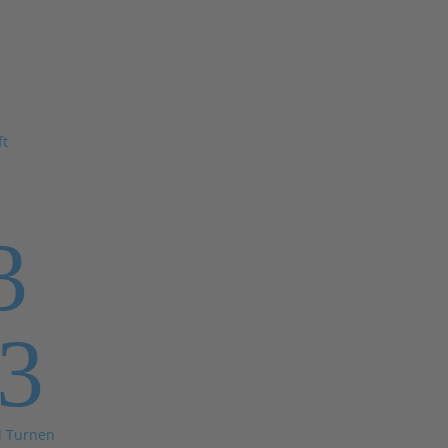
ft
3
3
d Turnen