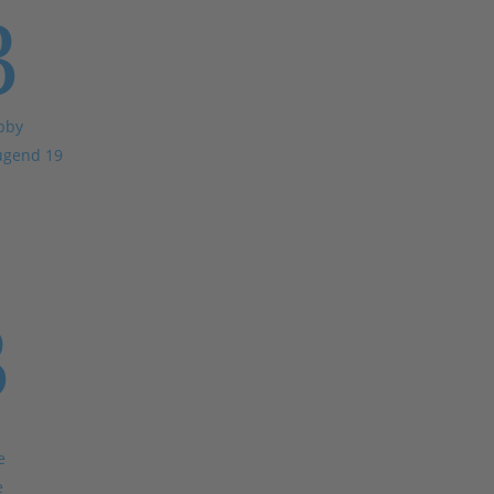
3
bby
ugend 19
3
e
e