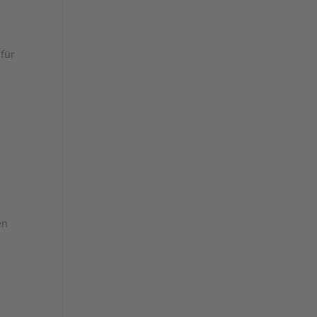
für
en