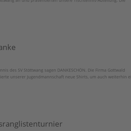
öttwang an und präsentierten unsere Tischtennis-Abteilung. Die
Danke
s
tennis des SV Stöttwang sagen DANKESCHÖN. Die Firma Gottwald
dierte unserer Jugendmannschaft neue Shirts, um auch weiterhin e
sranglistenturnier