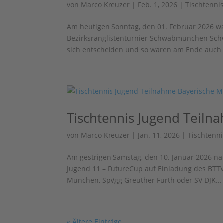
von
Marco Kreuzer
|
Feb. 1, 2026
|
Tischtenni
Am heutigen Sonntag, den 01. Februar 2026 wa
Bezirksranglistenturnier Schwabmünchen Schw
sich entscheiden und so waren am Ende auch P
Tischtennis Jugend Teiln
von
Marco Kreuzer
|
Jan. 11, 2026
|
Tischtenni
Am gestrigen Samstag, den 10. Januar 2026 na
Jugend 11 – FutureCup auf Einladung des BTTV
München, SpVgg Greuther Fürth oder SV DJK...
« Ältere Einträge