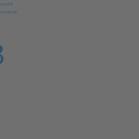
nastik
ymnastik
3