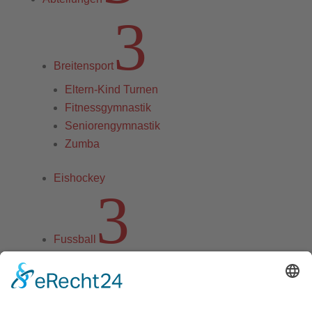
3
Breitensport
Eltern-Kind Turnen
Fitnessgymnastik
Seniorengymnastik
Zumba
Eishockey
3
Fussball
Herren
A-Jugend
B-Jugend