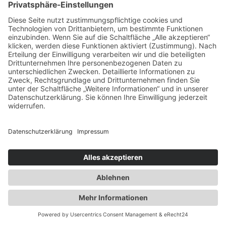
C-Jugend
D-Jugend
E-Jugend
F-Jugend
G-Jugend
3
Korbball
Damen Hobby
Damen | Jugend 19
Jugend 15
Jugend 11
Jugend 8
Minis