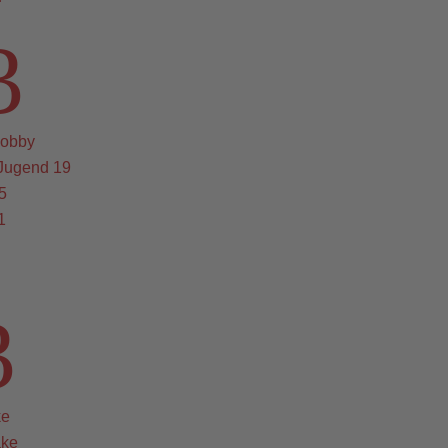
3
obby
Jugend 19
5
1
3
ke
ake