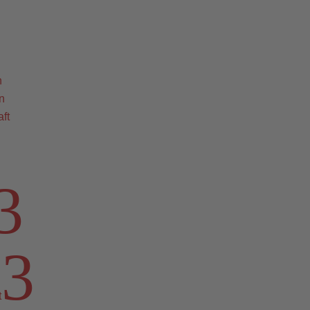
n
n
ft
3
3
t