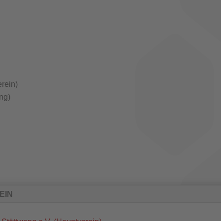
rein)
ng)
EIN