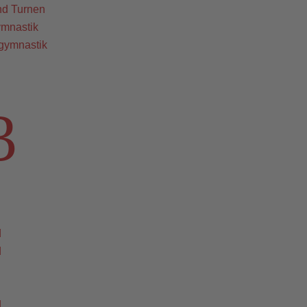
nd Turnen
ymnastik
gymnastik
3
d
d
d
d
d
d