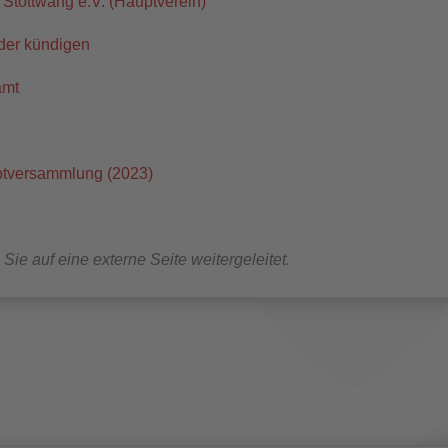
 Stöttwang e.V. (Hauptverein)
oder kündigen
amt
uptversammlung (2023)
Sie auf eine externe Seite weitergeleitet.