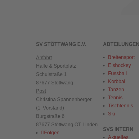
SV STÖTTWANG E.V.
ABTEILUNGE
Breitensport
Anfahrt
Eishockey
Halle & Sportplatz
Fussball
Schulstraße 1
Korbball
87677 Stöttwang
Tanzen
Post
Tennis
Christina Spannenberger
Tischtennis
(1. Vorstand)
Ski
Burgstraße 6
87677 Stöttwang OT Linden
SVS INTERN
Folgen
Aktuelles