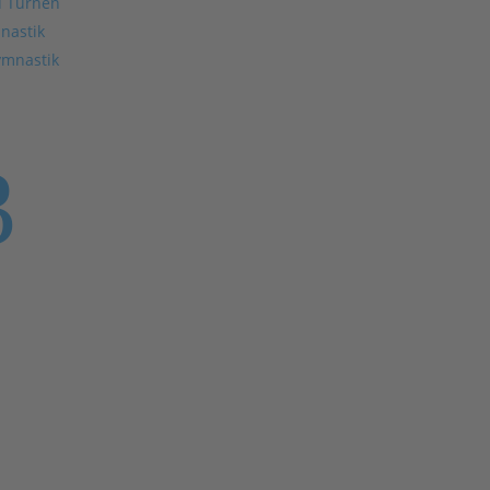
d Turnen
nastik
ymnastik
3