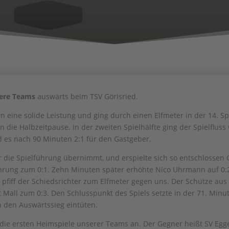
ere Teams
auswärts beim TSV Görisried.
n eine solide Leistung und ging durch einen Elfmeter in der 14. S
n die Halbzeitpause. In der zweiten Spielhälfte ging der Spielflus
 es nach 90 Minuten 2:1 für den Gastgeber.
r die Spielführung übernimmt, und erspielte sich so entschlosse
ührung zum 0:1. Zehn Minuten später erhöhte Nico Uhrmann auf 0:2 
fiff der Schiedsrichter zum Elfmeter gegen uns. Der Schütze aus 
 Mall zum 0:3. Den Schlusspunkt des Spiels setzte in der 71. Mi
n den Auswärtssieg eintüten.
die ersten Heimspiele unserer Teams an. Der Gegner heißt SV Egge