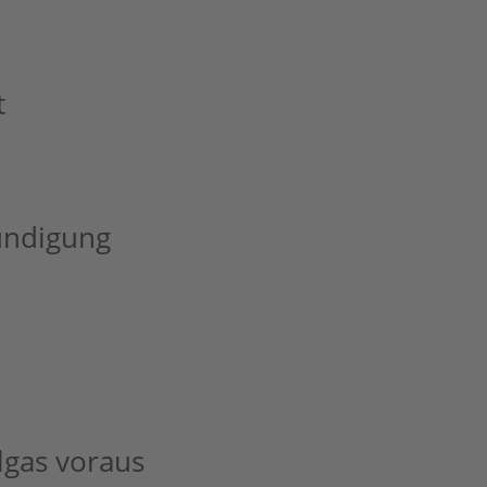
t
ündigung
lgas voraus