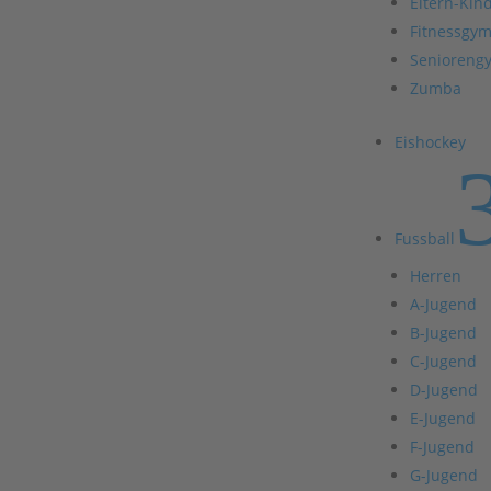
Eltern-Kin
Fitnessgym
Senioreng
Zumba
Eishockey
Fussball
Herren
A-Jugend
B-Jugend
C-Jugend
D-Jugend
E-Jugend
F-Jugend
G-Jugend