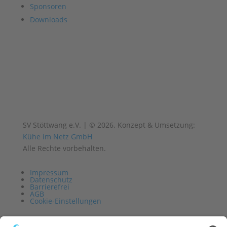
Sponsoren
Downloads
SV Stöttwang e.V. | © 2026. Konzept & Umsetzung:
Kühe im Netz GmbH
Alle Rechte vorbehalten.
Impressum
Datenschutz
Barrierefrei
AGB
Cookie-Einstellungen