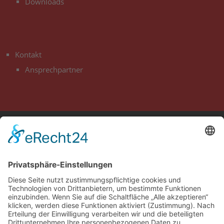
Downloads
3
Kontakt
Ansprechpartner
SV Stöttwang e.V. | © 2026. Konzept & Umsetzung:
Kühe im
Netz GmbH
Alle Rechte vorbehalten.
Vertrag widerrufen
Impressum
Datenschutz