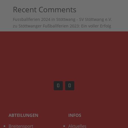
Recent Comments
Fussballferien 2024 in Stöttwang - SV Stöttwang e.V.
zu
Stöttwanger Fußballferien 2023: Ein voller Erfolg
ABTEILUNGEN
INFOS
Breitensport
Aktuelles