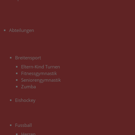
3
Abteilungen
3
Breitensport
Eltern-Kind Turnen
Fitnessgymnastik
Seniorengymnastik
Zumba
Eishockey
3
Fussball
Herren