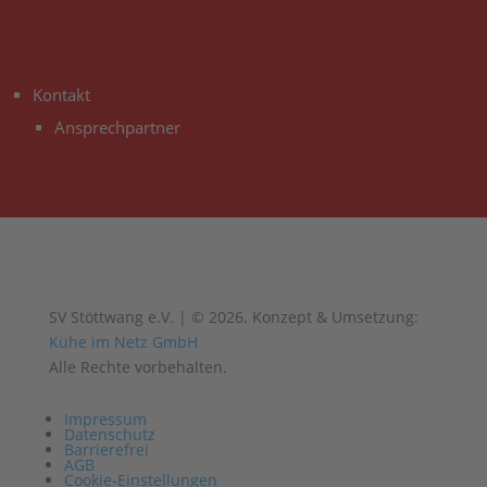
3
Kontakt
Ansprechpartner
SV Stöttwang e.V. | © 2026. Konzept & Umsetzung:
Kühe im Netz GmbH
Alle Rechte vorbehalten.
Impressum
Datenschutz
Barrierefrei
AGB
Cookie-Einstellungen