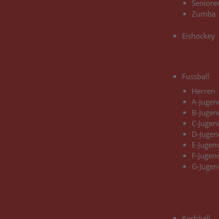
Seniore
Zumba
Eishockey
Fussball
Herren
A-Jugen
B-Jugen
C-Jugen
D-Jugen
E-Jugen
F-Jugen
G-Jugen
Korbball