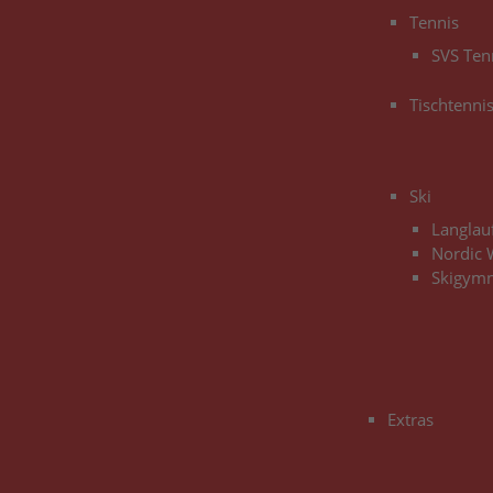
Tennis
SVS Ten
Tischtenni
3
Ski
Langlau
Nordic 
Skigymn
3
Extras