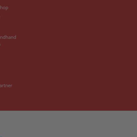
shop
e
ondhand
s
3
artner