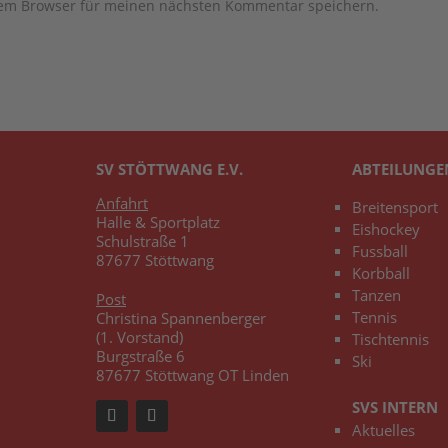
sem Browser für meinen nächsten Kommentar speichern.
SV STÖTTWANG E.V.
ABTEILUNGE
Anfahrt
Breitensport
Halle & Sportplatz
Eishockey
Schulstraße 1
Fussball
87677 Stöttwang
Korbball
Tanzen
Post
Tennis
Christina Spannenberger
(1. Vorstand)
Tischtennis
Burgstraße 6
Ski
87677 Stöttwang OT Linden
SVS INTERN
Aktuelles