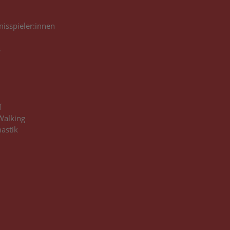
nisspieler:innen
s
f
Walking
astik
3