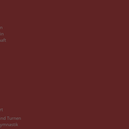
in
in
haft
3
3
rt
Kind Turnen
gymnastik