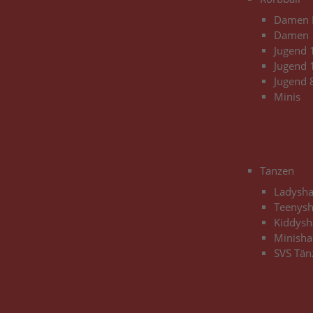
Damen 
Damen |
Jugend 
Jugend 
Jugend 
Minis
Tanzen
Ladysh
Teenys
Kiddysh
Minisha
SVS Tän