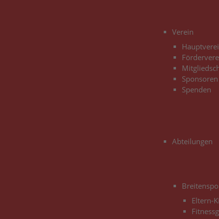
3
Verein
Hauptvere
Fördervere
Mitgliedsc
Sponsoren
Spenden
Abteilungen
Breitenspo
Eltern-
Fitness