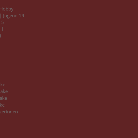
Hobby
 Jugend 19
15
11
8
3
ake
hake
ake
ke
zerinnen
3