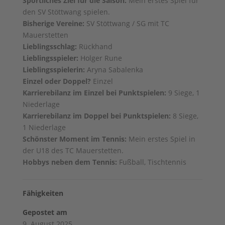
Sportliches Ziel für die Saison:
Mein erstes Spiel für
den SV Stöttwang spielen.
Bisherige Vereine:
SV Stöttwang / SG mit TC
Mauerstetten
Lieblingsschlag:
Rückhand
Lieblingsspieler:
Holger Rune
Lieblingsspielerin:
Aryna Sabalenka
Einzel oder Doppel?
Einzel
Karrierebilanz im Einzel bei Punktspielen:
9 Siege, 1
Niederlage
Karrierebilanz im Doppel bei Punktspielen:
8 Siege,
1 Niederlage
Schönster Moment im Tennis:
Mein erstes Spiel in
der U18 des TC Mauerstetten.
Hobbys neben dem Tennis:
Fußball, Tischtennis
Fähigkeiten
Gepostet am
9. August 2025