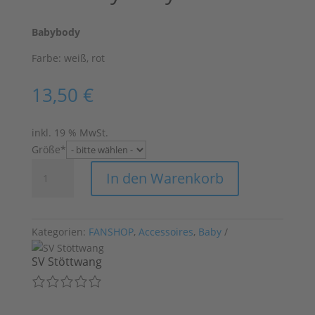
Babybody
Farbe: weiß, rot
13,50
€
inkl. 19 % MwSt.
(required)
Größe
*
SVS
In den Warenkorb
Baby
Body
rot
Menge
Kategorien:
FANSHOP
,
Accessoires
,
Baby
SV Stöttwang