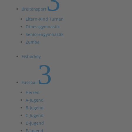
3
Breitensport
Eltern-Kind Turnen
Fitnessgymnastik
Seniorengymnastik
Zumba
Eishockey
3
Fussball
Herren
A-Jugend
B-Jugend
C-Jugend
D-Jugend
E-Jugend