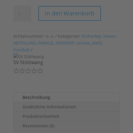
JAKO
In den Warenkorb
Long
Tight
Comfort
2.0
Artikelnummer:
n. v.
Kategorien:
Eishockey
,
Hosen
,
(Unisex),
ABTEILUNG
,
FAMILIE
,
FANSHOP
,
Unisex
,
JAKO
,
Art.
Fussball
6555
SV Stöttwang
Menge
Beschreibung
Zusätzliche Informationen
Produktsicherheit
Rezensionen (0)