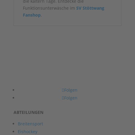
die kältern Tage. Entdecke die
Funktionsunterwäsche im
SV Stöttwang
Fanshop
.
Folgen
Folgen
ABTEILUNGEN
Breitensport
Eishockey