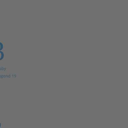
3
bby
ugend 19