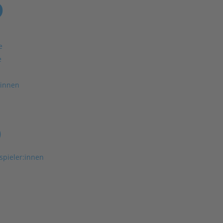
3
e
e
rinnen
3
spieler:innen