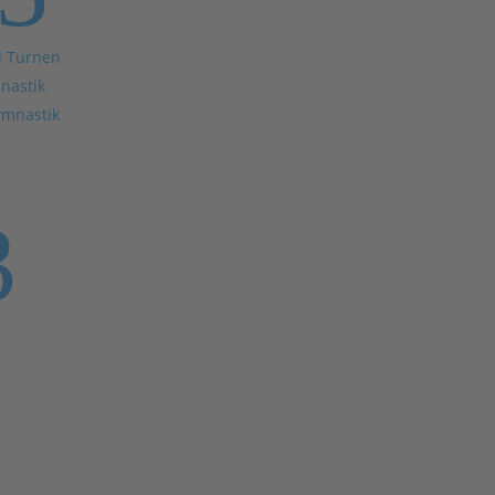
d Turnen
nastik
ymnastik
3