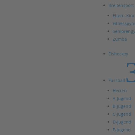
Breitensport
Eltern-Kin
Fitnessgym
Senioreng
Zumba
Eishockey
Fussball
Herren
A-Jugend
B-Jugend
C-Jugend
D-Jugend
E-Jugend