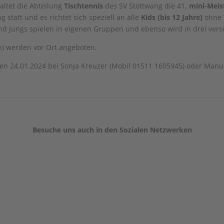
altet die Abteilung
Tischtennis
des SV Stöttwang die 41.
mini-Meis
 statt und es richtet sich speziell an alle
Kids (bis 12 Jahre)
ohne V
d Jungs spielen in eigenen Gruppen und ebenso wird in drei versc
n) werden vor Ort angeboten.
den 24.01.2024 bei Sonja Kreuzer (Mobil 01511 1605945) oder Man
Besuche uns auch in den Sozialen Netzwerken