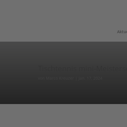
Aktue
Tischtennis mini-Meisters
von
Marco Kreuzer
|
Jan. 17, 2024