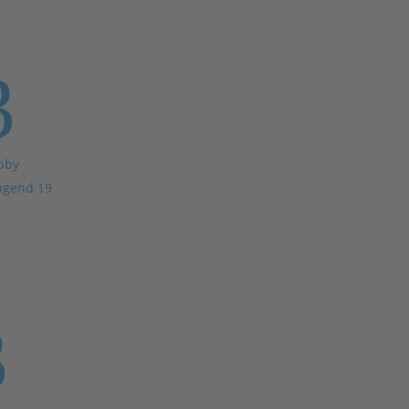
3
bby
ugend 19
3