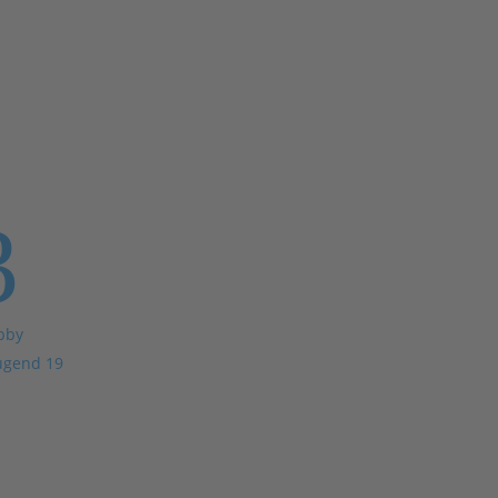
3
bby
ugend 19