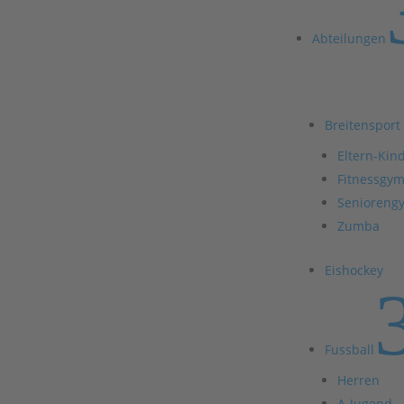
Abteilungen
Breitensport
Eltern-Kin
Fitnessgym
Senioreng
Zumba
Eishockey
Fussball
Herren
A-Jugend