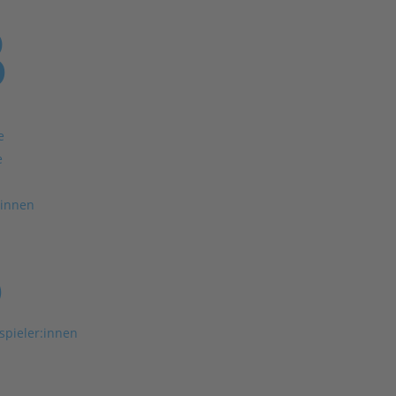
3
e
e
rinnen
3
spieler:innen