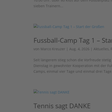
10.00 Uhr: über 80 Kids auf dem Fußballplatz i
sieben Trainern...
Fussball-Camp Tag 1 – St
von
Marco Kreuzer
|
Aug. 4, 2026
|
Aktuelles
,
Seit längerem stieg schon die Vorfreude stet
Dienstag in gewohnter Kooperation mit der F
Camps, einmal vier Tage und einmal drei Tage.
Tennis sagt DANKE