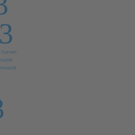
3
3
d Turnen
nastik
ymnastik
3