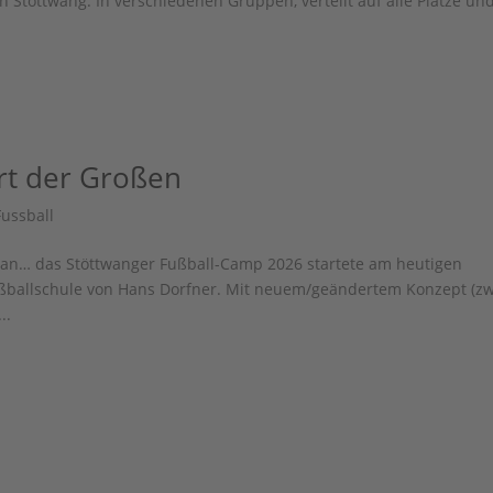
n Stöttwang. In verschiedenen Gruppen, verteilt auf alle Plätze un
art der Großen
Fussball
ig an… das Stöttwanger Fußball-Camp 2026 startete am heutigen
ußballschule von Hans Dorfner. Mit neuem/geändertem Konzept (z
..