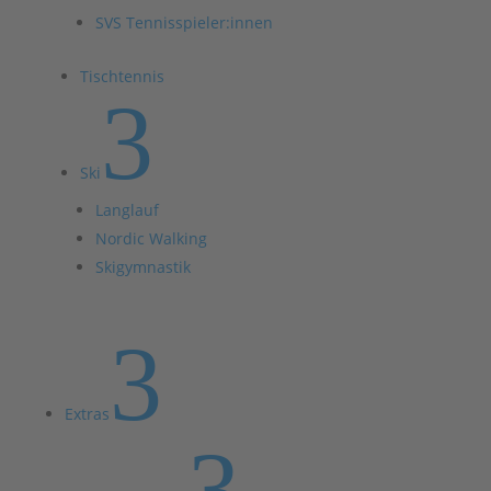
SVS Tennisspieler:innen
Tischtennis
3
Ski
Langlauf
Nordic Walking
Skigymnastik
3
Extras
3