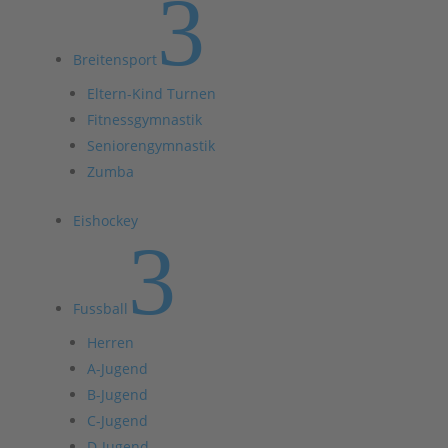
3
Breitensport
Eltern-Kind Turnen
Fitnessgymnastik
Seniorengymnastik
Zumba
Eishockey
3
Fussball
Herren
A-Jugend
B-Jugend
C-Jugend
D-Jugend