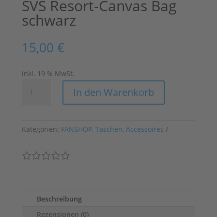
SVS Resort-Canvas Bag
schwarz
15,00
€
inkl. 19 % MwSt.
SVS
In den Warenkorb
Resort-
Canvas
Bag
schwarz
Kategorien:
FANSHOP
,
Taschen
,
Accessoires
Menge
Beschreibung
Rezensionen (0)