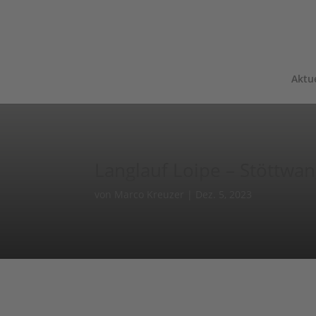
Aktue
Langlauf Loipe – Stöttwa
von
Marco Kreuzer
|
Dez. 5, 2023