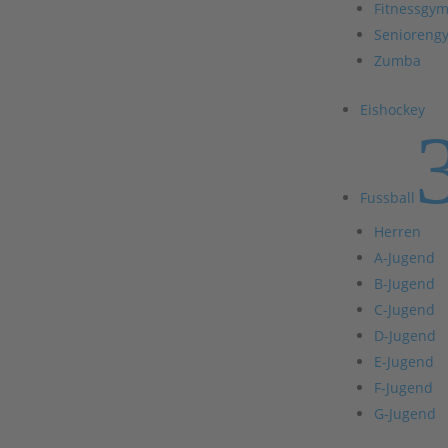
Fitnessgym
Senioreng
Zumba
Eishockey
Fussball
Herren
A-Jugend
B-Jugend
C-Jugend
D-Jugend
E-Jugend
F-Jugend
G-Jugend