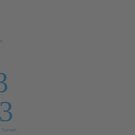
ft
3
3
d Turnen