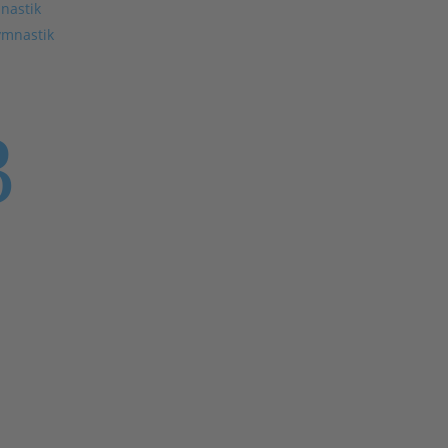
nastik
ymnastik
3