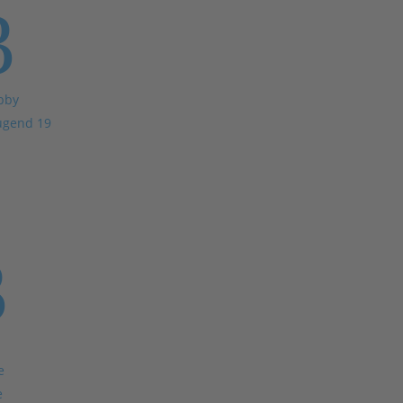
3
bby
ugend 19
3
e
e