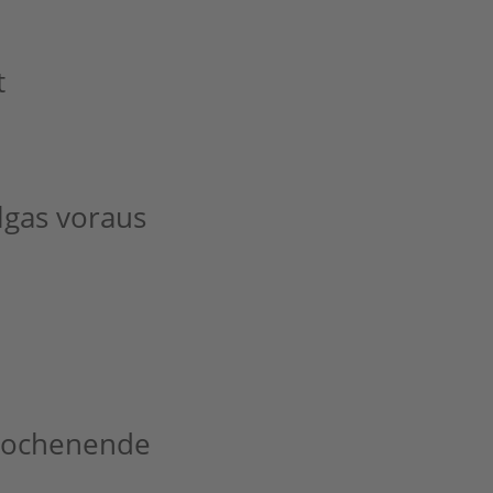
t
lgas voraus
Wochenende