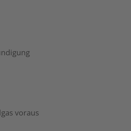
ündigung
lgas voraus