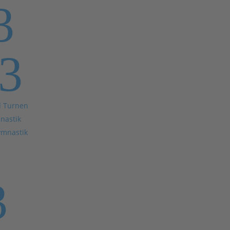
3
3
d Turnen
nastik
ymnastik
3