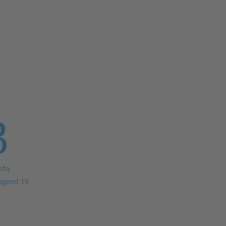
3
bby
ugend 19