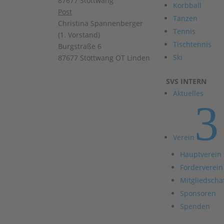
87677 Stöttwang
Korbball
Post
Tanzen
Christina Spannenberger
Tennis
(1. Vorstand)
Tischtennis
Burgstraße 6
Ski
87677 Stöttwang OT Linden
SVS INTERN
Aktuelles
3
Verein
Hauptverein
Förderverein
Mitgliedscha
Sponsoren
Spenden