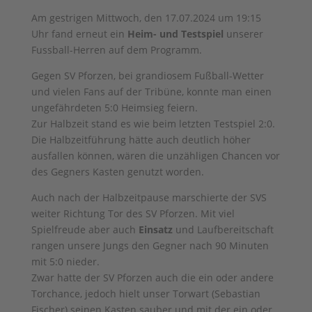
Am gestrigen Mittwoch, den 17.07.2024 um 19:15
Uhr fand erneut ein
Heim- und Testspiel
unserer
Fussball-Herren auf dem Programm.
Gegen SV Pforzen, bei grandiosem Fußball-Wetter
und vielen Fans auf der Tribüne, konnte man einen
ungefährdeten 5:0 Heimsieg feiern.
Zur Halbzeit stand es wie beim letzten Testspiel 2:0.
Die Halbzeitführung hätte auch deutlich höher
ausfallen können, wären die unzähligen Chancen vor
des Gegners Kasten genutzt worden.
Auch nach der Halbzeitpause marschierte der SVS
weiter Richtung Tor des SV Pforzen. Mit viel
Spielfreude aber auch
Einsatz
und Laufbereitschaft
rangen unsere Jungs den Gegner nach 90 Minuten
mit 5:0 nieder.
Zwar hatte der SV Pforzen auch die ein oder andere
Torchance, jedoch hielt unser Torwart (Sebastian
Fischer) seinen Kasten sauber und mit der ein oder