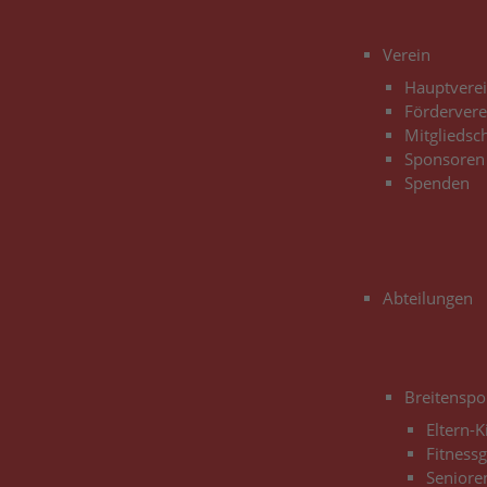
3
Verein
Hauptvere
Fördervere
Mitgliedsc
Sponsoren
Spenden
Abteilungen
Breitenspo
Eltern-
Fitness
Seniore