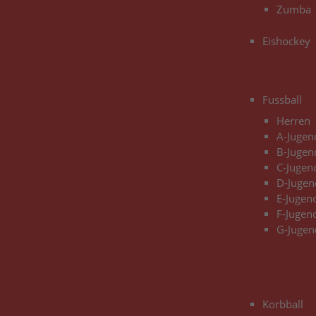
Zumba
Eishockey
Fussball
Herren
A-Jugen
B-Jugen
C-Jugen
D-Jugen
E-Jugen
F-Jugen
G-Jugen
Korbball