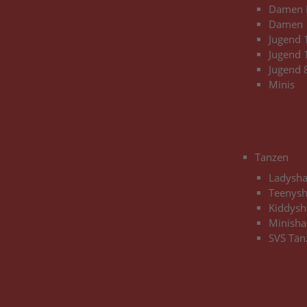
Damen 
Damen |
Jugend 
Jugend 
Jugend 
Minis
Tanzen
Ladysh
Teenys
Kiddysh
Minisha
SVS Tän