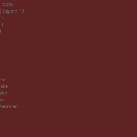
Hobby
 Jugend 19
15
11
8
3
ake
hake
ake
ke
zerinnen
3