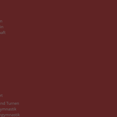
in
in
haft
3
3
rt
Kind Turnen
gymnastik
ngymnastik