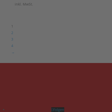
inkl. MwSt.
1
2
3
4
→
Folgen