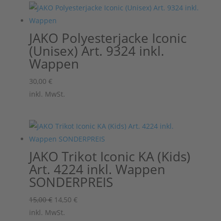
JAKO Polyesterjacke Iconic
(Unisex) Art. 9324 inkl.
Wappen
30,00
€
inkl. MwSt.
JAKO Trikot Iconic KA (Kids)
Art. 4224 inkl. Wappen
SONDERPREIS
Ursprünglicher
Aktueller
15,00
€
14,50
€
Preis
Preis
inkl. MwSt.