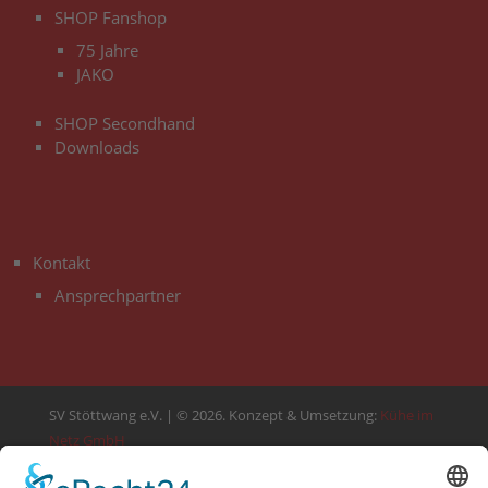
SHOP Fanshop
75 Jahre
JAKO
SHOP Secondhand
Downloads
3
Kontakt
Ansprechpartner
SV Stöttwang e.V. | © 2026. Konzept & Umsetzung:
Kühe im
Netz GmbH
Alle Rechte vorbehalten.