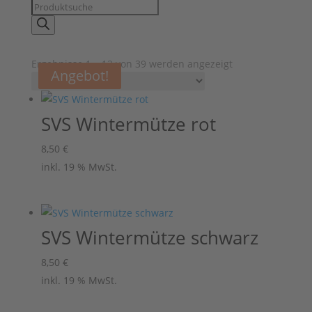
Products
search
Ergebnisse 1 – 12 von 39 werden angezeigt
Angebot!
Angebot!
SVS Wintermütze rot
8,50
€
inkl. 19 % MwSt.
SVS Wintermütze schwarz
8,50
€
inkl. 19 % MwSt.