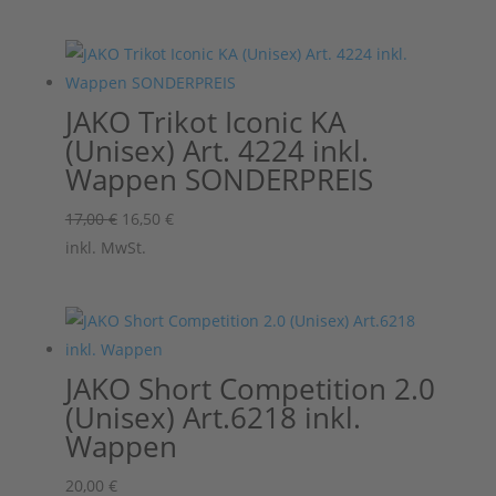
war:
ist:
15,00 €
14,50 €.
JAKO Trikot Iconic KA
(Unisex) Art. 4224 inkl.
Wappen SONDERPREIS
Ursprünglicher
Aktueller
17,00
€
16,50
€
Preis
Preis
inkl. MwSt.
war:
ist:
17,00 €
16,50 €.
JAKO Short Competition 2.0
(Unisex) Art.6218 inkl.
Wappen
20,00
€