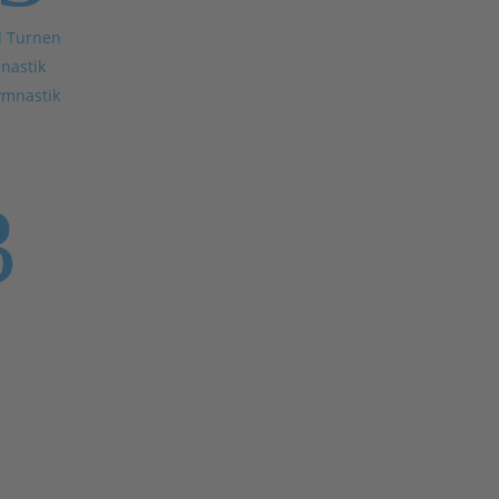
d Turnen
nastik
ymnastik
3