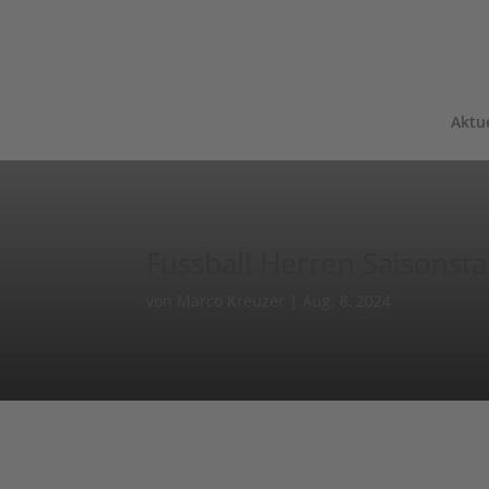
Aktue
Fussball Herren Saisonsta
von
Marco Kreuzer
|
Aug. 8, 2024