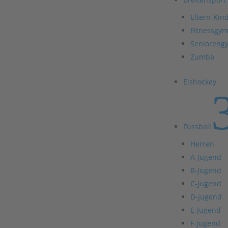
Eltern-Kin
Fitnessgym
Senioreng
Zumba
Eishockey
Fussball
Herren
A-Jugend
B-Jugend
C-Jugend
D-Jugend
E-Jugend
F-Jugend