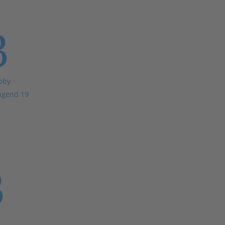
3
bby
ugend 19
3