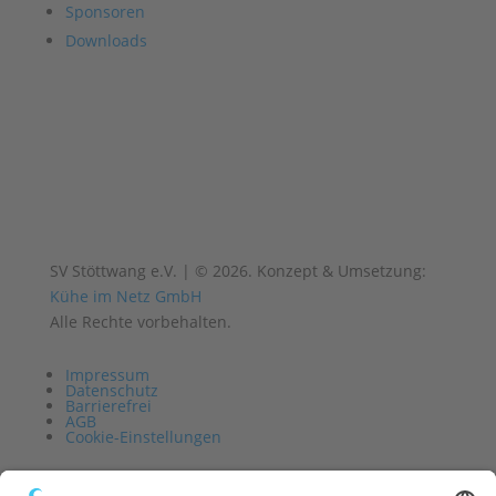
Sponsoren
Downloads
SV Stöttwang e.V. | © 2026. Konzept & Umsetzung:
Kühe im Netz GmbH
Alle Rechte vorbehalten.
Impressum
Datenschutz
Barrierefrei
AGB
Cookie-Einstellungen